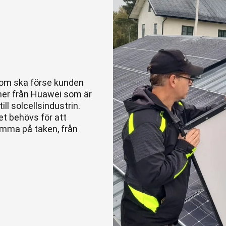
som ska förse kunden
mer från Huawei som är
ill solcellsindustrin.
t behövs för att
mma på taken, från